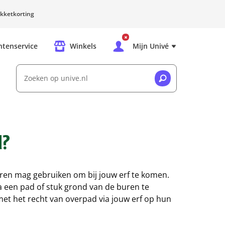
kketkorting
ntenservice
Winkels
Mijn Univé
Zoeken op unive.nl
d?
uren mag gebruiken om bij jouw erf te komen.
ia een pad of stuk grond van de buren te
met het recht van overpad via jouw erf op hun