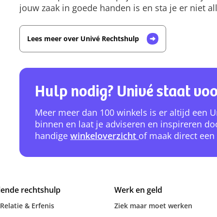
jouw zaak in goede handen is en sta je er niet al
Lees meer over Univé Rechtshulp
Hulp nodig? Univé staat voo
Meer meer dan 100 winkels is er altijd een U
binnen en laat je adviseren en inspireren do
handige
winkeloverzicht
of maak direct een
lende rechtshulp
Werk en geld
 Relatie & Erfenis
Ziek maar moet werken