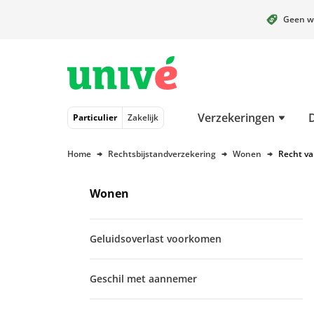
Geen w
Naar hoofdinhoud
Naar hoofdnavigatie
Naar footer
Verzekeringen
Particulier
Zakelijk
Home
Rechtsbijstandverzekering
Wonen
Recht va
Wonen
Geluidsoverlast voorkomen
Geschil met aannemer