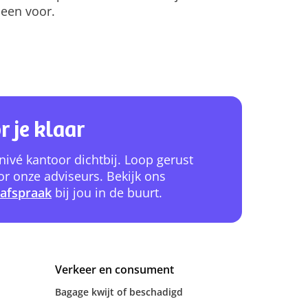
leen voor.
r je klaar
nivé kantoor dichtbij. Loop gerust
or onze adviseurs. Bekijk ons
afspraak
bij jou in de buurt.
Verkeer en consument
Bagage kwijt of beschadigd