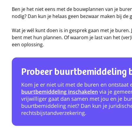
Ben je het niet eens met de bouwplannen van je bure
nodig? Dan kun je helaas geen bezwaar maken bij de 
Wat je wél kunt doen is in gesprek gaan met je buren
bent met hun plannen. Of waarom je last van het (ve
een oplossing.
Probeer buurtbemiddeling b
Kom je er niet uit met de buren en ontstaat
buurtbemiddeling inschakelen
via je gemeen
vrijwilliger gaat dan samen met jou en je bu
buurtbemiddeling niet? Dan kun je juridisch
rechtsbijstandverzekering.