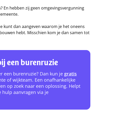
n? En hebben zij geen omgevingsvergunning
gemeente.
. Je kunt dan aangeven waarom je het oneens
r)bouwen hebt. Misschien kom je dan samen tot
ij een burenruzie
 er een burenruzie? Dan kun je
gratis
te of wijkteam. Een onafhankelijke
ren op zoek naar een oplossing. Helpt
e hulp aanvragen via je