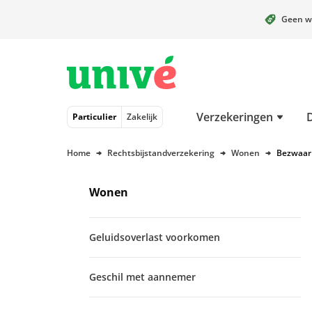
Geen w
Naar hoofdinhoud
Naar hoofdnavigatie
Naar footer
Verzekeringen
Particulier
Zakelijk
Home
Rechtsbijstandverzekering
Wonen
Bezwaar
Wonen
Geluidsoverlast voorkomen
Geschil met aannemer