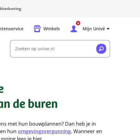
kketkorting
ntenservice
Winkels
Mijn Univé
Zoeken op unive.nl
e
n de buren
eens met hun bouwplannen? Dan heb je in
gen hun
omgevingsvergunning
. Wanneer en
ning lees je hier.