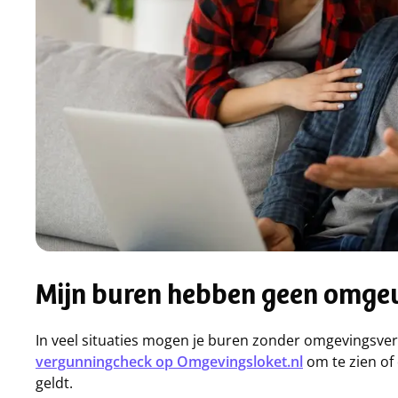
Mijn buren hebben geen omge
In veel situaties mogen je buren zonder omgevingsv
vergunningcheck op Omgevingsloket.nl
om te zien of
geldt.