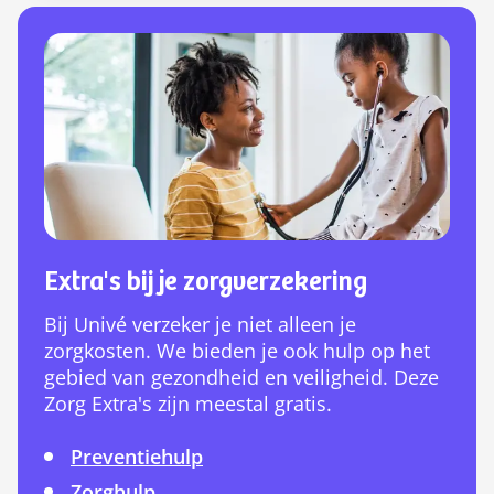
Extra's bij je zorgverzekering
Bij Univé verzeker je niet alleen je
zorgkosten. We bieden je ook hulp op het
gebied van gezondheid en veiligheid. Deze
Zorg Extra's zijn meestal gratis.
Preventiehulp
Zorghulp