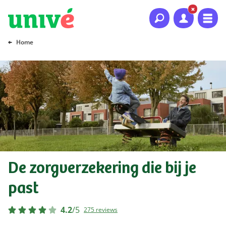
Naar hoofdinhoud
Naar hoofdnavigatie
Naar footer
Home
De zorgverzekering die bij je
past
4.2
/
5
275 reviews