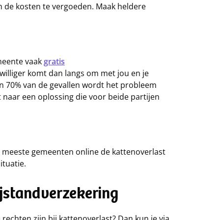
m de kosten te vergoeden. Maak heldere
emeente vaak
gratis
ijwilliger komt dan langs om met jou en je
an 70% van de gevallen wordt het probleem
 naar een oplossing die voor beide partijen
 de meeste gemeenten online de kattenoverlast
ituatie.
bijstandverzekering
e rechten zijn bij kattenoverlast? Dan kun je via