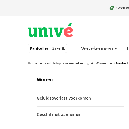
Geen w
Naar hoofdinhoud
Naar hoofdnavigatie
Naar footer
Verzekeringen
Particulier
Zakelijk
Home
Rechtsbijstandverzekering
Wonen
Overlast
Wonen
Geluidsoverlast voorkomen
Geschil met aannemer