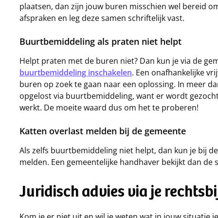
plaatsen, dan zijn jouw buren misschien wel bereid o
afspraken en leg deze samen schriftelijk vast.
Buurtbemiddeling als praten niet helpt
Helpt praten met de buren niet? Dan kun je via de g
buurtbemiddeling inschakelen
. Een onafhankelijke vr
buren op zoek te gaan naar een oplossing. In meer d
opgelost via buurtbemiddeling, want er wordt gezocht
werkt. De moeite waard dus om het te proberen!
Katten overlast melden bij de gemeente
Als zelfs buurtbemiddeling niet helpt, dan kun je bij
melden. Een gemeentelijke handhaver bekijkt dan de s
Juridisch advies via je rechts
Kom je er niet uit en wil je weten wat in jouw situatie j