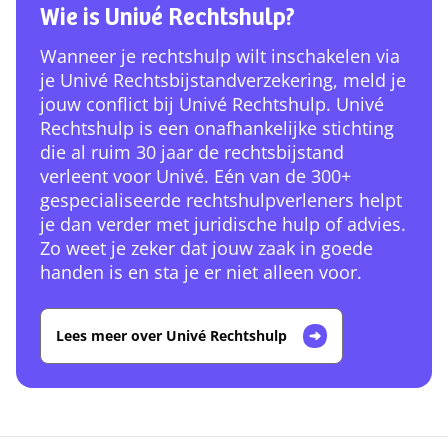
Wie is Univé Rechtshulp?
Wanneer je rechtshulp wilt inschakelen via
je Univé Rechtsbijstandverzekering, meld je
jouw conflict bij Univé Rechtshulp. Univé
Rechtshulp is een onafhankelijke stichting
die al ruim 30 jaar de rechtsbijstand
verleent voor Univé. Eén van de 300+
gespecialiseerde rechtshulpverleners helpt
je dan verder met juridische hulp of advies.
Zo weet je zeker dat jouw zaak in goede
handen is en sta je er niet alleen voor.
Lees meer over Univé Rechtshulp