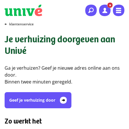
Naar hoofdinhoud
Naar hoofdnavigatie
Naar footer
klantenservice
Je verhuizing doorgeven aan
Univé
Ga je verhuizen? Geef je nieuwe adres online aan ons
door.
Binnen twee minuten geregeld.
Geef je verhuizing door
Zo werkt het