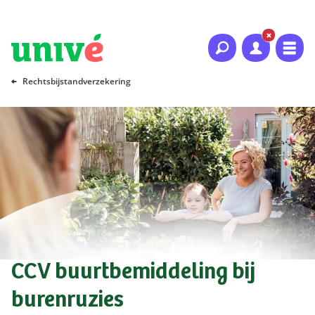
Naar hoofdinhoud
Naar hoofdnavigatie
Naar footer
Rechtsbijstandverzekering
CCV buurtbemiddeling bij
burenruzies