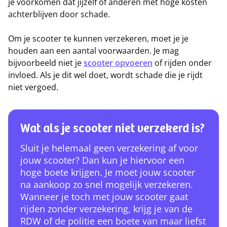
je voorkomen dat jijzelf of anderen met hoge kosten
achterblijven door schade.
Om je scooter te kunnen verzekeren, moet je je
houden aan een aantal voorwaarden. Je mag
bijvoorbeeld niet je
scooter opvoeren
of rijden onder
invloed. Als je dit wel doet, wordt schade die je rijdt
niet vergoed.
Wat als je scooter niet verzekerd is?
Sluit je helemaal geen verzekering af voor
jouw scooter? Dan kun je hiervoor een
hoge boete krijgen. Je moet jouw scooter
na aankoop zo snel mogelijk verzekeren.
Wanneer je toch met jouw scooter gaat
rijden zonder verzekering, krijg je van de
RDW of de politie een boete van maar liefst