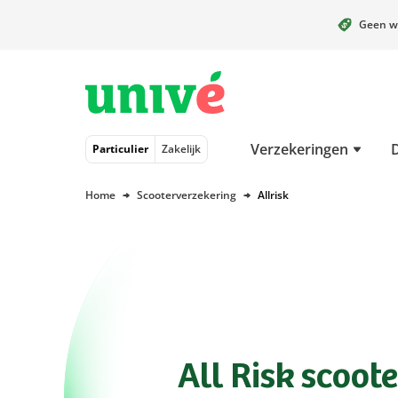
Geen w
Naar hoofdinhoud
Naar hoofdnavigatie
Naar footer
Verzekeringen
Particulier
Zakelijk
Home
Scooterverzekering
Allrisk
All Risk scoot