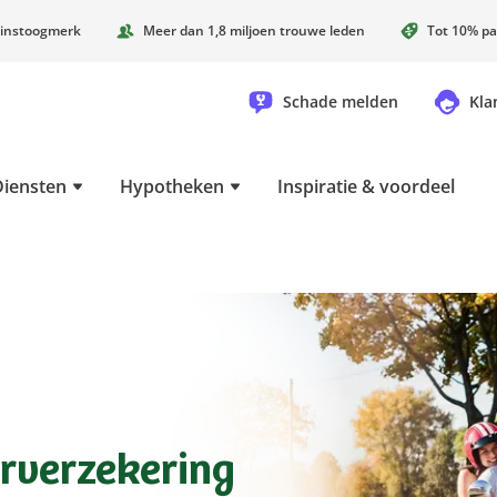
instoogmerk
Meer dan 1,8 miljoen trouwe leden
Tot 10% pa
Schade melden
Kla
Diensten
Hypotheken
Inspiratie & voordeel
erverzekering