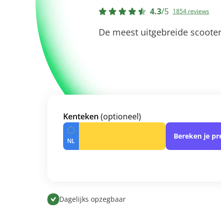
4.3
/
5
1854 reviews
De meest uitgebreide scooter
Kenteken
(optioneel)
Bereken je p
Dagelijks opzegbaar