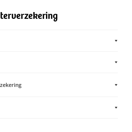
oterverzekering
rzekering