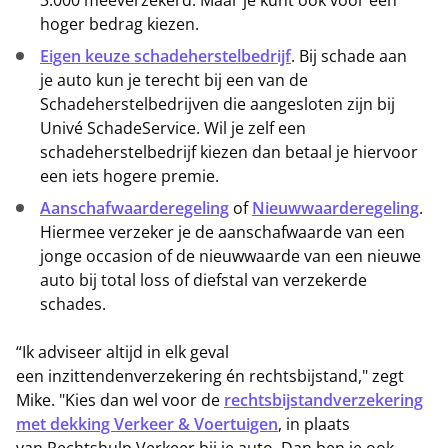
3.000 meeverzekerd. Maar je kunt ook voor een
hoger bedrag kiezen.
Eigen keuze schadeherstelbedrijf
. Bij schade aan
je auto kun je terecht bij een van de
Schadeherstelbedrijven die aangesloten zijn bij
Univé SchadeService. Wil je zelf een
schadeherstelbedrijf kiezen dan betaal je hiervoor
een iets hogere premie.
Aanschafwaarderegeling
of
Nieuwwaarderegeling
.
Hiermee verzeker je de aanschafwaarde van een
jonge occasion of de nieuwwaarde van een nieuwe
auto bij total loss of diefstal van verzekerde
schades.
“Ik adviseer altijd in elk geval
een inzittendenverzekering én rechtsbijstand," zegt
Mike. "Kies dan wel voor de
rechtsbijstandverzekering
met dekking Verkeer & Voertuigen
, in plaats