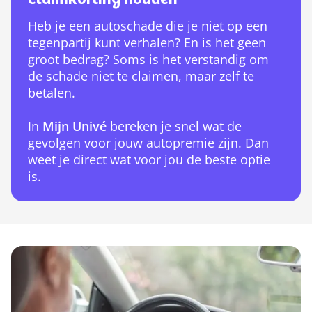
claimkorting houden
Heb je een autoschade die je niet op een
tegenpartij kunt verhalen? En is het geen
groot bedrag? Soms is het verstandig om
de schade niet te claimen, maar zelf te
betalen.
In
Mijn Univé
bereken je snel wat de
gevolgen voor jouw autopremie zijn. Dan
weet je direct wat voor jou de beste optie
is.