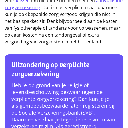
voor
kiezen
om die uit te breiden met een
aanvullende
zorgverzekering
. Dat is niet verplicht maar daarmee
kun je ook bepaalde zorg vergoed krijgen die niet in
het basispakket zit. Denk bijvoorbeeld aan de kosten
van fysiotherapie of tandarts voor volwassenen, maar
ook aan kosten na een tandongeval of extra
vergoeding van zorgkosten in het buitenland.
Uitzondering op verplichte
zorgverzekering
Heb je op grond van je religie of
levensbeschouwing bezwaar tegen de
verplichte zorgverzekering? Dan kun je je
als gemoedsbezwaarde laten registeren bij
de Sociale Verzekeringsbank (SVB).
Daarmee verklaar je tegen iedere vorm van
verzekeren te zijn. Als geregistreerd