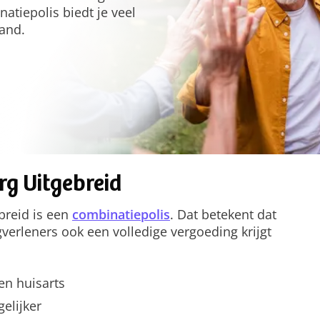
atiepolis biedt je veel
aand.
rg Uitgebreid
breid is een
combinatiepolis
. Dat betekent dat
gverleners ook een volledige vergoeding krijgt
 en huisarts
elijker