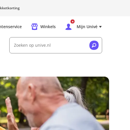
kketkorting
ntenservice
Winkels
Mijn Univé
Zoeken op unive.nl