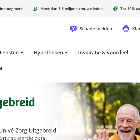
instoogmerk
Meer dan 1,8 miljoen trouwe leden
Tot 10% pa
Schade melden
Kla
Diensten
Hypotheken
Inspiratie & voordeel
d
gebreid
Univé Zorg Uitgebreid
econtracteerde zorg