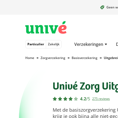
Geen w
Naar hoofdinhoud
Naar hoofdnavigatie
Naar footer
Verzekeringen
Particulier
Zakelijk
Home
Zorgverzekering
Basisverzekering
Uitgebrei
Univé Zorg Uit
4.2
/
5
275 reviews
Met de basiszorgverzekering 
krijg je ook bijna alle niet-g