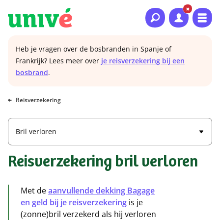
Naar hoofdinhoud
Naar hoofdnavigatie
Naar footer
Heb je vragen over de bosbranden in Spanje of
Frankrijk? Lees meer over
je reisverzekering bij een
bosbrand
.
Reisverzekering
Bril verloren
Reisverzekering bril verloren
Met de
aanvullende dekking Bagage
en geld bij je reisverzekering
is je
(zonne)bril verzekerd als hij verloren