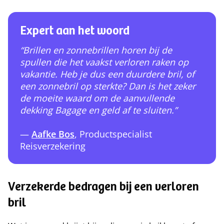
Expert aan het woord
“Brillen en zonnebrillen horen bij de
spullen die het vaakst verloren raken op
vakantie. Heb je dus een duurdere bril, of
een zonnebril op sterkte? Dan is het zeker
de moeite waard om de aanvullende
dekking Bagage en geld af te sluiten.”
—
Aafke Bos
, Productspecialist
Reisverzekering
Verzekerde bedragen bij een verloren
bril