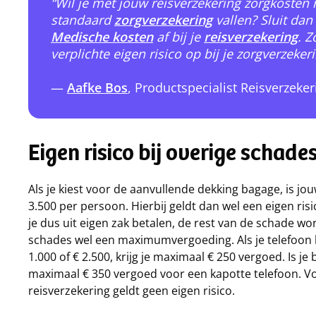
“Wil je met jouw reisverzekering zorgkosten
standaard
zorgverzekering
vallen? Sluit da
Medische kosten
af bij je
reisverzekering
. Z
verplichte eigen risico op bij je zorgverzeke
—
Aafke Bos
, Productspecialist Reisverzeker
Eigen risico bij overige schade
Als je kiest voor de aanvullende dekking bagage, is jo
3.500 per persoon. Hierbij geldt dan wel een eigen ris
je dus uit eigen zak betalen, de rest van de schade w
schades wel een maximumvergoeding. Als je telefoon k
1.000 of € 2.500, krijg je maximaal € 250 vergoed. Is 
maximaal € 350 vergoed voor een kapotte telefoon. Vo
reisverzekering geldt geen eigen risico.