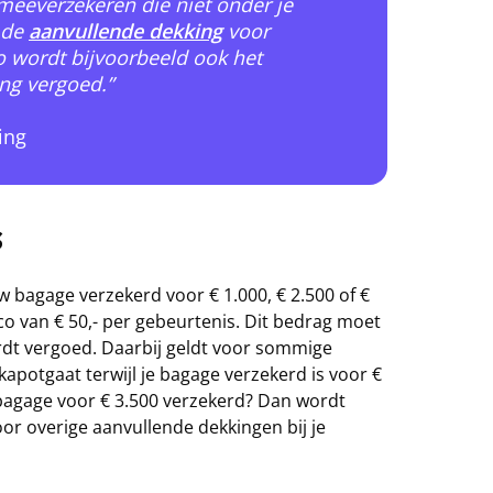
 meeverzekeren die niet onder je
n de
aanvullende dekking
voor
o wordt bijvoorbeeld ook het
ring vergoed.”
ing
s
uw bagage verzekerd voor € 1.000, € 2.500 of €
ico van € 50,- per gebeurtenis. Dit bedrag moet
ordt vergoed. Daarbij geldt voor sommige
apotgaat terwijl je bagage verzekerd is voor €
je bagage voor € 3.500 verzekerd? Dan wordt
or overige aanvullende dekkingen bij je