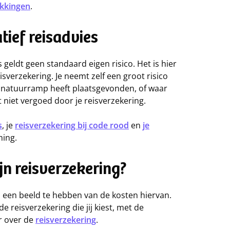
ekkingen
.
tief reisadvies
geldt geen standaard eigen risico. Het is hier
isverzekering. Je neemt zelf een groot risico
n natuurramp heeft plaatsgevonden, of waar
t niet vergoed door je reisverzekering.
s
, je
reisverzekering bij code rood
en
je
ing.
n reisverzekering?
ren een beeld te hebben van de kosten hiervan.
e reisverzekering die jij kiest, met de
r over de
reisverzekering
.