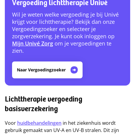
Vergoeding lichttherapie Univé
Wil je weten welke vergoeding je bij Univé
krijgt voor lichttherapie? Bekijk dan onze
Vergoedingzoeker en selecteer je
zorgverzekering. Je kunt ook inloggen op
Mijn Univé Zorg
om je vergoedingen te
zien.
Naar Vergoedingzoeker
Lichttherapie vergoeding
basisverzekering
Voor
huidbehandelingen
in het ziekenhuis wordt
gebruik gemaakt van UV-A en UV-B stralen. Dit zijn