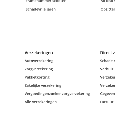
Framenummer scooter
All Risk
Schadevrije jaren
Opzitte
Verzekeringen
Direct 
Autoverzekering
Schade 
Zorgverzekering
Verhuiz
Pakketkorting
Verzeker
Zakelijke verzekering
Verzeker
Vergoedingenzoeker zorgverzekering
Gegeven
Alle verzekeringen
Factuur 