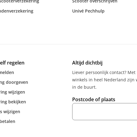
 scooterverzekering
Scooter overschrijven
ndenverzekering
Univé Pechhulp
zelf regelen
Altijd dichtbij
melden
Liever persoonlijk contact? Met
winkels in heel Nederland zijn w
ing doorgeven
in de buurt.
ing wijzigen
Postcode of plaats
ing bekijken
s wijzigen
betalen