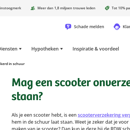
instoogmerk
Meer dan 1,8 miljoen trouwe leden
Tot 10% pa
Schade melden
Kla
Diensten
Hypotheken
Inspiratie & voordeel
kerd in schuur
Mag een scooter onverze
staan?
Als je een scooter hebt, is een
scooterverzekering verp
hem in de schuur laat staan. Weet je zeker dat je voor
maken van je scooter? Dan kun je deze bij de RDW sch