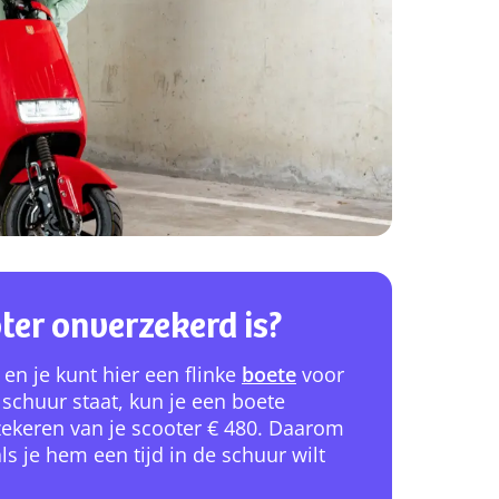
ter onverzekerd is?
 en je kunt hier een flinke
boete
voor
 schuur staat, kun je een boete
rzekeren van je scooter € 480. Daarom
ls je hem een tijd in de schuur wilt