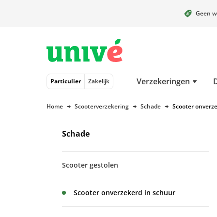
Geen w
Naar hoofdinhoud
Naar hoofdnavigatie
Naar footer
Verzekeringen
Particulier
Zakelijk
Home
Scooterverzekering
Schade
Scooter onverze
Schade
Scooter gestolen
Scooter onverzekerd in schuur