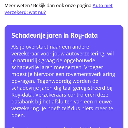
Meer weten? Bekijk dan ook onze pagina
Auto niet
verzekerd: wat nu?
Schadevrije jaren in Roy-data
Als je overstapt naar een andere
verzekeraar voor jouw autoverzekering, wil
je natuurlijk graag de opgebouwde
schadevrije jaren meenemen. Vroeger
moest je hiervoor een royementsverklaring
opvragen. Tegenwoordig worden de
schadevrije jaren digitaal geregistreerd bij
Roy-data. Verzekeraars controleren deze
databank bij het afsluiten van een nieuwe
verzekering. Je hoeft zelf dus niets meer te
doen.