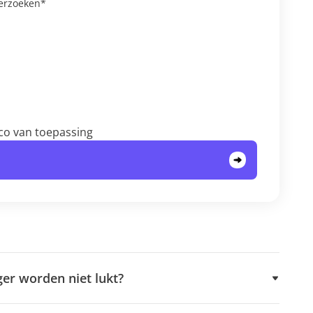
erzoeken*
ico van toepassing
ger worden niet lukt?