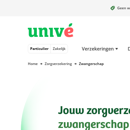
Geen w
Naar hoofdinhoud
Naar hoofdnavigatie
Naar footer
Verzekeringen
Particulier
Zakelijk
Home
Zorgverzekering
Zwangerschap
Jouw zorgverz
zwangerschap