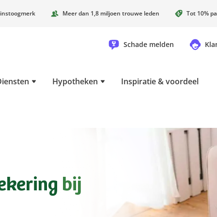
instoogmerk
Meer dan 1,8 miljoen trouwe leden
Tot 10% pa
Schade melden
Kla
Diensten
Hypotheken
Inspiratie & voordeel
ekering
bij