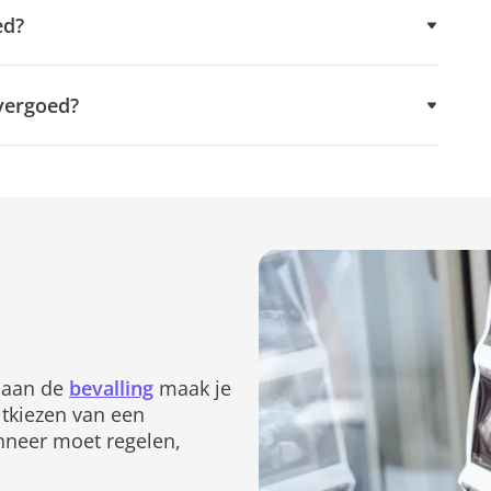
ed?
vergoed?
t aan de
bevalling
maak je
uitkiezen van een
anneer moet regelen,