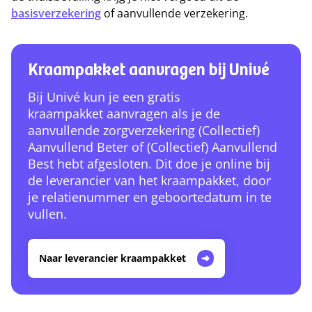
basisverzekering
of aanvullende verzekering.
Kraampakket aanvragen bij Univé
Bij Univé kun je een gratis
kraampakket aanvragen als je de
aanvullende zorgverzekering (Collectief)
Aanvullend Beter of (Collectief) Aanvullend
Best hebt afgesloten. Dit doe je online bij
de leverancier van het kraampakket, door
je relatienummer en geboortedatum in te
vullen.
Naar leverancier kraampakket