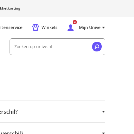
kketkorting
ntenservice
Winkels
Mijn Univé
Zoeken op unive.nl
erschil?
verschil?