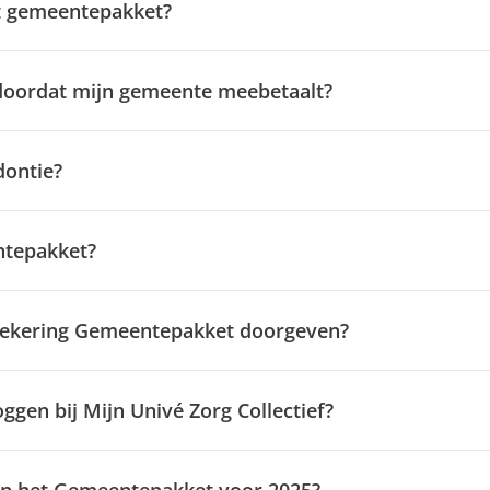
t gemeentepakket?
n doordat mijn gemeente meebetaalt?
dontie?
ntepakket?
erzekering Gemeentepakket doorgeven?
gen bij Mijn Univé Zorg Collectief?