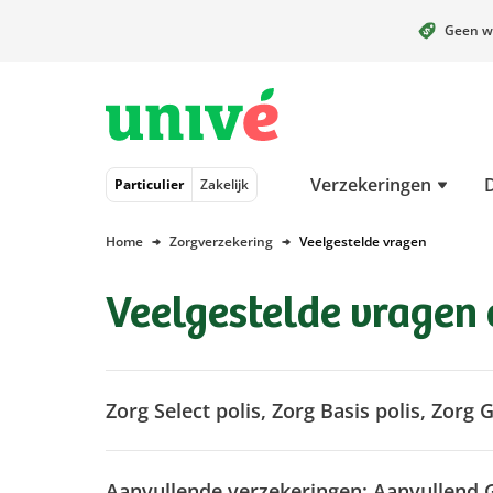
Geen w
Naar hoofdinhoud
Naar hoofdnavigatie
Naar footer
Verzekeringen
Particulier
Zakelijk
Home
Zorgverzekering
Veelgestelde vragen
Veelgestelde vragen 
Zorg Select polis, Zorg Basis polis, Zorg 
Aanvullende verzekeringen: Aanvullend Go