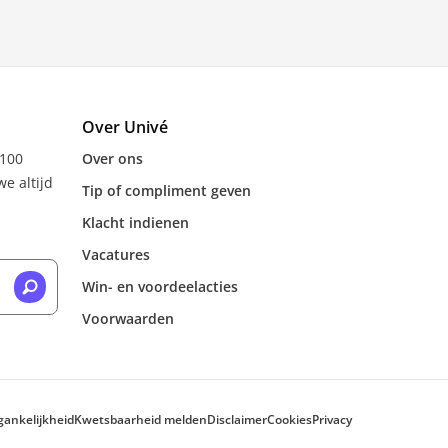
Over Univé
 100
Over ons
e altijd
Tip of compliment geven
Klacht indienen
Vacatures
Win- en voordeelacties
Voorwaarden
gankelijkheid
Kwetsbaarheid melden
Disclaimer
Cookies
Privacy