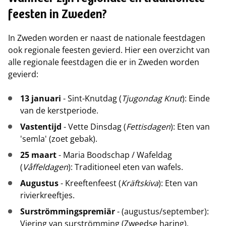
feesten in Zweden?
In Zweden worden er naast de nationale feestdagen
ook regionale feesten gevierd. Hier een overzicht van
alle regionale feestdagen die er in Zweden worden
gevierd:
13 januari
- Sint-Knutdag (
Tjugondag Knut
): Einde
van de kerstperiode.
Vastentijd
- Vette Dinsdag (
Fettisdagen
): Eten van
'semla' (zoet gebak).
25 maart
- Maria Boodschap / Wafeldag
(
Våffeldagen
): Traditioneel eten van wafels.
Augustus
- Kreeftenfeest (
Kräftskiva
): Eten van
rivierkreeftjes.
Surströmmingspremiär
- (augustus/september):
Viering van surströmming (Zweedse haring).