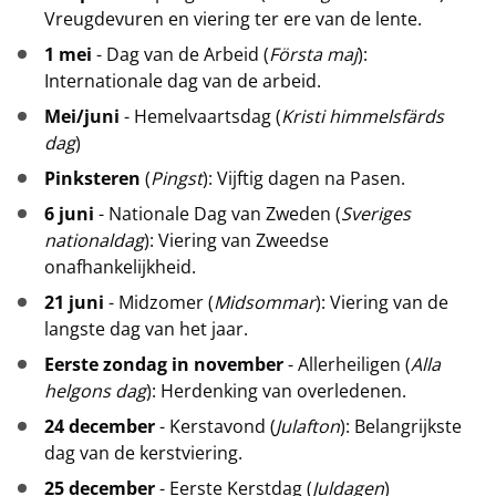
Vreugdevuren en viering ter ere van de lente.
1 mei
- Dag van de Arbeid (
Första maj
):
Internationale dag van de arbeid.
Mei/juni
- Hemelvaartsdag (
Kristi himmelsfärds
dag
)
Pinksteren
(
Pingst
): Vijftig dagen na Pasen.
6 juni
- Nationale Dag van Zweden (
Sveriges
nationaldag
): Viering van Zweedse
onafhankelijkheid.
21 juni
- Midzomer (
Midsommar
): Viering van de
langste dag van het jaar.
Eerste zondag in november
- Allerheiligen (
Alla
helgons dag
): Herdenking van overledenen.
24 december
- Kerstavond (
Julafton
): Belangrijkste
dag van de kerstviering.
25 december
- Eerste Kerstdag (
Juldagen
)