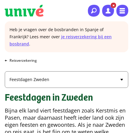
Naar hoofdinhoud
Naar hoofdnavigatie
Naar footer
Heb je vragen over de bosbranden in Spanje of
Frankrijk? Lees meer over
je reisverzekering bij een
bosbrand
.
Reisverzekering
Feestdagen Zweden
Feestdagen in Zweden
Bijna elk land viert feestdagen zoals Kerstmis en
Pasen, maar daarnaast heeft ieder land ook zijn
eigen feesten en gewoontes. Als je naar Zweden
op reis gaat, is het fijn om te weten welke