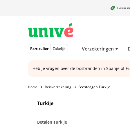
Geen w
Naar hoofdinhoud
Naar hoofdnavigatie
Naar footer
Verzekeringen
Particulier
Zakelijk
Heb je vragen over de bosbranden in Spanje of Fr
Home
Reisverzekering
Feestdagen Turkije
Turkije
Betalen Turkije