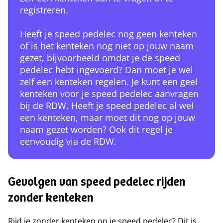
registreren.
Heeft je speed pedelec nog geen kenteken
of is het kenteken nog niet op jouw naam
gezet, bijvoorbeeld omdat je de speed
pedelec hebt ingevoerd? Dan moet je wel
zelf een kenteken regelen. Je kunt een geel
kenteken voor je speed pedelec aanvragen
bij de RDW. Heeft je speed pedelec al wel
een kenteken, maar moet dit nog op jouw
naam gezet worden? Ook dit regel je
eenvoudig via de RDW.
Gevolgen van speed pedelec rijden
zonder kenteken
Rijd je zonder kenteken op je speed pedelec? Dit is