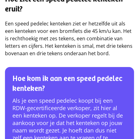
Hoe ziet een speed pedelec kenteken
eruit?
Een speed pedelec kenteken ziet er hetzelfde uit als
een kenteken voor een bromfiets die 45 km/u kan. Het
is rechthoekig met zes tekens, een combinatie van
letters en cijfers. Het kenteken is smal, met drie tekens
bovenaan en drie tekens onderaan het bord.
Hoe kom ik aan een speed pedelec
kenteken?
Als je een speed pedelec koopt bij een
RDW-gecertificeerde verkoper, zit hier al
een kenteken op. De verkoper regelt bij de
aankoop voor je dat het kenteken op jouw
naam wordt gezet. Je hoeft dan dus niet
zelf een kenteken aan te vragen of te