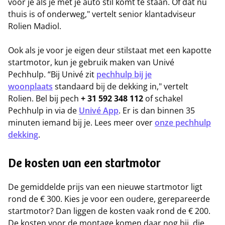
voor je als je met je auto stil komt te staan. Of dat nu
thuis is of onderweg," vertelt senior klantadviseur
Rolien Madiol.
Ook als je voor je eigen deur stilstaat met een kapotte
startmotor, kun je gebruik maken van Univé
Pechhulp. “Bij Univé zit
pechhulp bij je
woonplaats
standaard bij de dekking in," vertelt
Rolien. Bel bij pech
+ 31 592 348 112
of schakel
Pechhulp in via de
Univé App
. Er is dan binnen 35
minuten iemand bij je. Lees meer over
onze pechhulp
dekking
.
De kosten van een startmotor
De gemiddelde prijs van een nieuwe startmotor ligt
rond de € 300. Kies je voor een oudere, gerepareerde
startmotor? Dan liggen de kosten vaak rond de € 200.
De kosten voor de montage komen daar nog bij, die