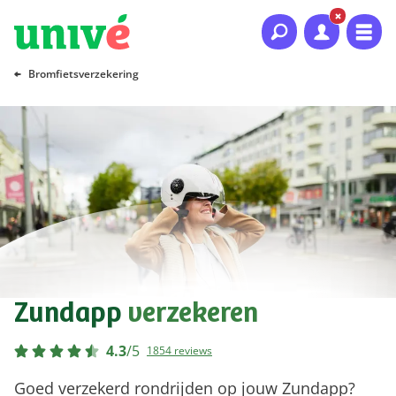
Naar hoofdinhoud
Naar hoofdnavigatie
Naar footer
Bromfietsverzekering
Zundapp
verzekeren
4.3
/
5
1854 reviews
Goed verzekerd rondrijden op jouw Zundapp?