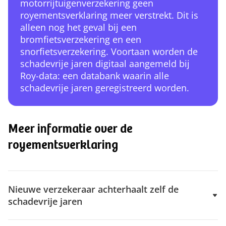
motorrijtuigenverzekering geen
royementsverklaring meer verstrekt. Dit is
alleen nog het geval bij een
bromfietsverzekering en een
snorfietsverzekering. Voortaan worden de
schadevrije jaren digitaal aangemeld bij
Roy-data: een databank waarin alle
schadevrije jaren geregistreerd worden.
Meer informatie over de
royementsverklaring
Nieuwe verzekeraar achterhaalt zelf de
schadevrije jaren