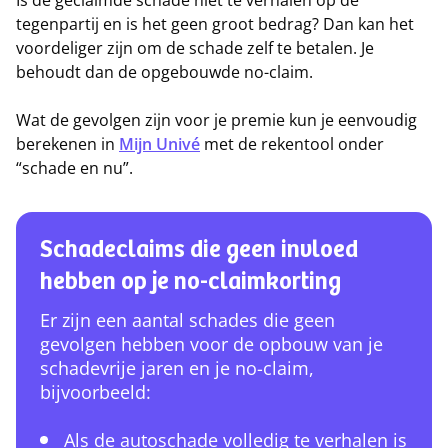
Is de geclaimde schade niet te verhalen op de
tegenpartij en is het geen groot bedrag? Dan kan het
voordeliger zijn om de schade zelf te betalen. Je
behoudt dan de opgebouwde no-claim.
Wat de gevolgen zijn voor je premie kun je eenvoudig
berekenen in
Mijn Univé
met de rekentool onder
“schade en nu”.
Schadeclaims die geen invloed
hebben op je no-claimkorting
Er zijn een aantal schades die geen
gevolgen hebben voor de opbouw van je
schadevrije jaren en je no-claim,
bijvoorbeeld:
Als de autoschade volledig te verhalen is