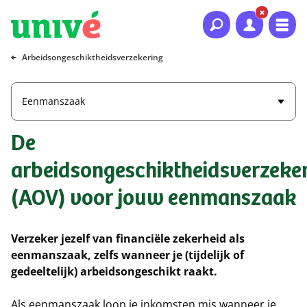
Naar hoofdinhoud
Naar hoofdnavigatie
Naar footer
Arbeidsongeschiktheidsverzekering
Eenmanszaak
De
arbeidsongeschiktheidsverzeke
(AOV) voor jouw eenmanszaak
Verzeker jezelf van financiële zekerheid als
eenmanszaak, zelfs wanneer je (tijdelijk of
gedeeltelijk) arbeidsongeschikt raakt.
Als eenmanszaak loop je inkomsten mis wanneer je