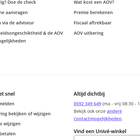
ig? Doe de check
Wat kost een AOV?
ine aanvragen
Premie berekenen
n via de adviseur
Fiscaal aftrekbaar
beidsongeschiktheid & de AOV
AOV uitkering
gelijkheden
et snel
Altijd dichtbij
melden
0592 349 649
(ma - vrij 08:30 - 
Bekijk ook onze
andere
ing bekijken of wijzigen
contactmogelijkheden
.
s wijzigen
Vind een Univé-winkel
betalen