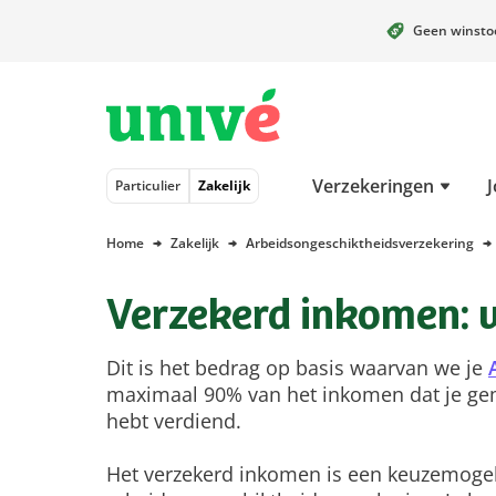
Geen winst
Naar hoofdinhoud
Naar hoofdnavigatie
Naar footer
Verzekeringen
J
Particulier
Zakelijk
Home
Zakelijk
Arbeidsongeschiktheidsverzekering
Verzekerd inkomen: w
Dit is het bedrag op basis waarvan we je
maximaal 90% van het inkomen dat je gem
hebt verdiend.
Het verzekerd inkomen is een keuzemogel