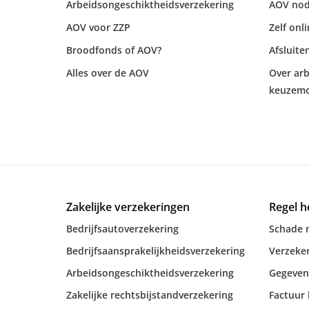
Arbeidsongeschiktheidsverzekering
AOV nod
AOV voor ZZP
Zelf onl
Broodfonds of AOV?
Afsluite
Alles over de AOV
Over ar
keuzemo
Zakelijke verzekeringen
Regel h
Bedrijfsautoverzekering
Schade 
Bedrijfsaansprakelijkheidsverzekering
Verzeker
Arbeidsongeschiktheidsverzekering
Gegeven
Zakelijke rechtsbijstandverzekering
Factuur 