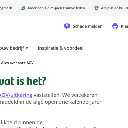
oogmerk
Meer dan 1,8 miljoen trouwe leden
Altijd in de buu
Schade melden
Kla
ouw bedrijf
Inspiratie & voordeel
Alles over onze AOV
at is het?
AOV-uitkering
vaststellen. We verzekeren
iddeld in de afgelopen drie kalenderjaren
ijkheid binnen de