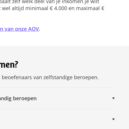
aalt zelf welk deel van je inkomen je wilt
 wel altijd minimaal € 4.000 en maximaal €
en van onze AOV
.
omen?
 beoefenaars van zelfstandige beroepen.
andig beroepen