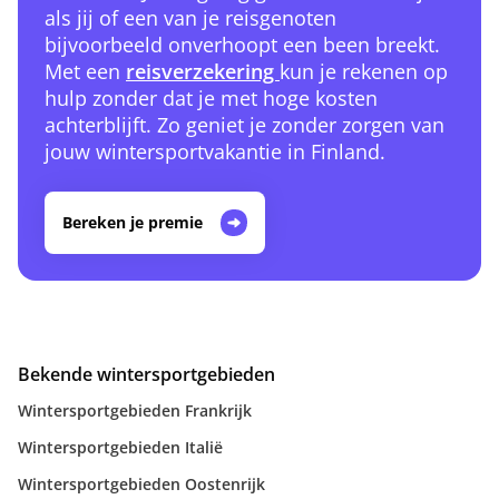
als jij of een van je reisgenoten
bijvoorbeeld onverhoopt een been breekt.
Met een
reisverzekering
kun je rekenen op
hulp zonder dat je met hoge kosten
achterblijft. Zo geniet je zonder zorgen van
jouw wintersportvakantie in Finland.
Bereken je premie
Bekende wintersportgebieden
Wintersportgebieden Frankrijk
Wintersportgebieden Italië
Wintersportgebieden Oostenrijk