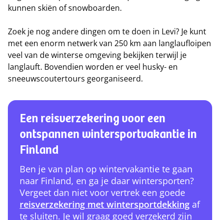
kunnen skiën of snowboarden.
Zoek je nog andere dingen om te doen in Levi? Je kunt
met een enorm netwerk van 250 km aan langlaufloipen
veel van de winterse omgeving bekijken terwijl je
langlauft. Bovendien worden er veel husky- en
sneeuwscoutertours georganiseerd.
Een reisverzekering voor een
ontspannen wintersportvakantie in
Finland
Ben je van plan op wintervakantie te gaan
naar Finland, en ga je daar wintersporten?
Vergeet dan niet voor vertrek een goede
reisverzekering met wintersportdekking
af
te sluiten. Je wil graag goed verzekerd zijn