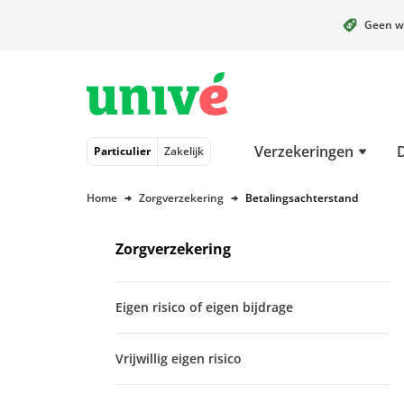
Geen w
Naar hoofdinhoud
Naar hoofdnavigatie
Naar footer
Verzekeringen
Particulier
Zakelijk
Home
Zorgverzekering
Betalingsachterstand
Zorgverzekering
Eigen risico of eigen bijdrage
Vrijwillig eigen risico