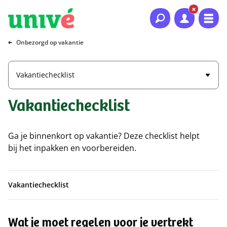
Naar hoofdinhoud
Naar hoofdnavigatie
Naar footer
Onbezorgd op vakantie
Vakantiechecklist
Vakantiechecklist
Ga je binnenkort op vakantie? Deze checklist helpt
bij het inpakken en voorbereiden.
Vakantiechecklist
Wat je moet regelen voor je vertrekt