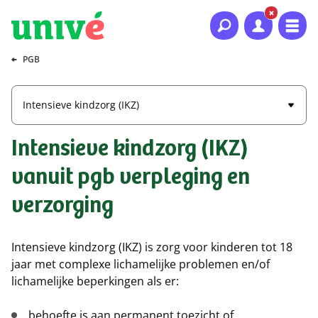
Naar hoofdinhoud
Naar hoofdnavigatie
Naar footer
PGB
Intensieve kindzorg (IKZ)
Intensieve kindzorg (IKZ)
vanuit pgb verpleging en
verzorging
Intensieve kindzorg (IKZ) is zorg voor kinderen tot 18
jaar met complexe lichamelijke problemen en/of
lichamelijke beperkingen als er:
behoefte is aan permanent toezicht of