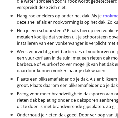
die water sproeien zodra rook wordt gedetecteerd
verspreidt deze zich niet.
Hang rookmelders op onder het dak. Als je
rookme
deze snel af als er rookvorming is op het dak. Zo 
Heb je een schoorsteen? Plaats hierop een vonken
metalen kooitje dat vonken uit je schoorsteen opva
installeren van een vonkenvanger is verplicht met 
Wees voorzichtig met barbecues of vuurkorven in j
een vuurkorf aan in de tuin: met een rieten dak moe
barbecue of vuurkorf zo ver mogelijk van het dak en
daardoor kunnen vonken naar je dak waaien.
Plaats een bliksemafleider op je dak. Als er bliksem 
groot. Plaats daarom een bliksemafleider op je dak 
Breng voor meer brandveiligheid daksporen aan onde
rieten dak beplating onder de daksporen aanbreng
dit te doen is met brandwerende gipsplaten. Zo gr
Onderhoud je rieten dak goed. Door verloop van t