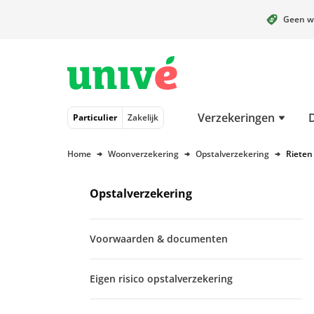
Geen w
Naar hoofdinhoud
Naar hoofdnavigatie
Naar footer
Verzekeringen
Particulier
Zakelijk
Home
Woonverzekering
Opstalverzekering
Rieten
Opstalverzekering
Voorwaarden & documenten
Eigen risico opstalverzekering