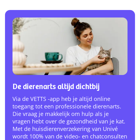
De dierenarts altijd dichtbij
Via de VETTS -app heb je altijd online
toegang tot een professionele dierenarts.
Die vraag je makkelijk om hulp als je
vragen hebt over de gezondheid van je kat.
Met de huisdierenverzekering van Univé
wordt 100% van de video- en chatconsulten