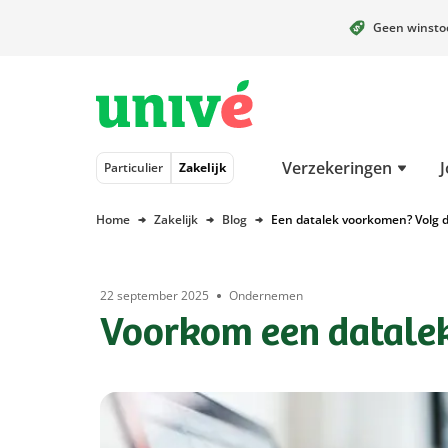
Geen winst
Naar hoofdinhoud
Naar hoofdnavigatie
Naar footer
Verzekeringen
J
Particulier
Zakelijk
Home
Zakelijk
Blog
Een datalek voorkomen? Volg d
22 september 2025
Ondernemen
Voorkom een datalek