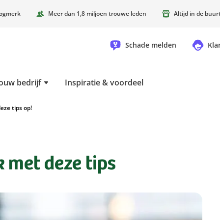
oogmerk
Meer dan 1,8 miljoen trouwe leden
Altijd in de buu
Schade melden
Kla
ouw bedrijf
Inspiratie & voordeel
eze tips op!
 met deze tips