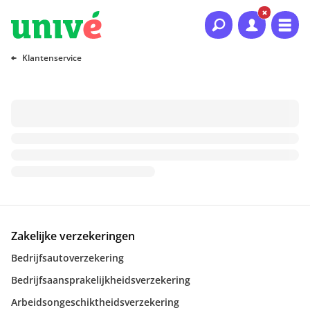
Naar hoofdinhoud
Naar hoofdnavigatie
Naar footer
Klantenservice
Zakelijke verzekeringen
Bedrijfsautoverzekering
Bedrijfsaansprakelijkheidsverzekering
Arbeidsongeschiktheidsverzekering