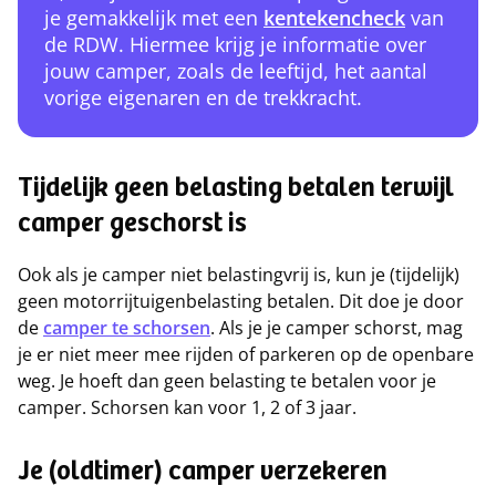
je gemakkelijk met een
kentekencheck
van
de RDW. Hiermee krijg je informatie over
jouw camper, zoals de leeftijd, het aantal
vorige eigenaren en de trekkracht.
Tijdelijk geen belasting betalen terwijl
camper geschorst is
Ook als je camper niet belastingvrij is, kun je (tijdelijk)
geen motorrijtuigenbelasting betalen. Dit doe je door
de
camper te schorsen
. Als je je camper schorst, mag
je er niet meer mee rijden of parkeren op de openbare
weg. Je hoeft dan geen belasting te betalen voor je
camper. Schorsen kan voor 1, 2 of 3 jaar.
Je (oldtimer) camper verzekeren