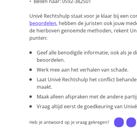
• Bellen naar: 0592-382501
Univé Rechtshulp staat voor je klaar bij een co
beoordelen
, hebben de juristen ook jouw mede
de hierboven genoemde methoden, rekent Univ
punten:
Geef alle benodigde informatie, ook als je di
beoordelen.
Werk mee aan het verhalen van schade.
Laat Univé Rechtshulp het conflict behande
maakt.
Maak alleen afspraken met de andere partij
Vraag altijd eerst de goedkeuring van Univ
Heb je antwoord op je vraag gekregen?