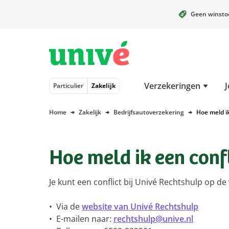
Geen winst
Naar hoofdinhoud
Naar hoofdnavigatie
Naar footer
Verzekeringen
J
Particulier
Zakelijk
Home
Zakelijk
Bedrijfsautoverzekering
Hoe meld ik
Hoe meld ik een conf
Je kunt een conflict bij Univé Rechtshulp op 
• Via de
website van Univé Rechtshulp
• E-mailen naar:
rechtshulp@unive.nl