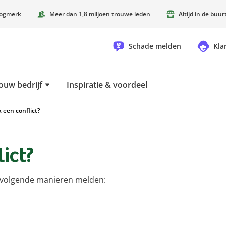
oogmerk
Meer dan 1,8 miljoen trouwe leden
Altijd in de buu
Schade melden
Kla
ouw bedrijf
Inspiratie & voordeel
 een conflict?
lict?
de volgende manieren melden: