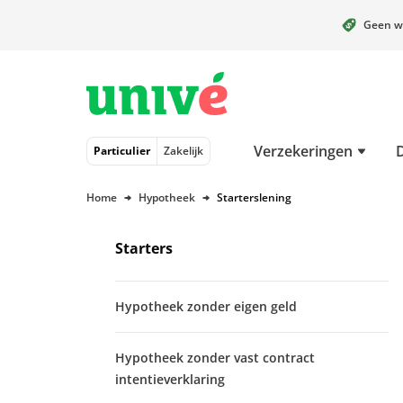
Geen w
Naar hoofdinhoud
Naar hoofdnavigatie
Naar footer
Verzekeringen
Particulier
Zakelijk
Home
Hypotheek
Starterslening
Starters
Hypotheek zonder eigen geld
Hypotheek zonder vast contract
intentieverklaring