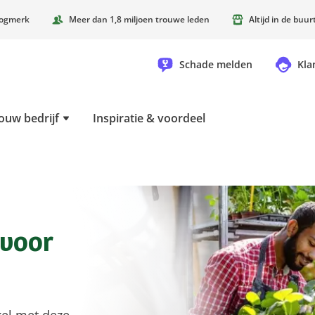
oogmerk
Meer dan 1,8 miljoen trouwe leden
Altijd in de buu
Schade melden
Kla
ouw bedrijf
Inspiratie & voordeel
 voor
kel met deze