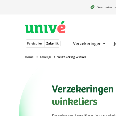
Geen winst
Naar hoofdinhoud
Naar hoofdnavigatie
Naar footer
Verzekeringen
J
Particulier
Zakelijk
Home
zakelijk
Verzekering winkel
Verzekeringen
winkeliers
Bescherm jezelf en jouw win