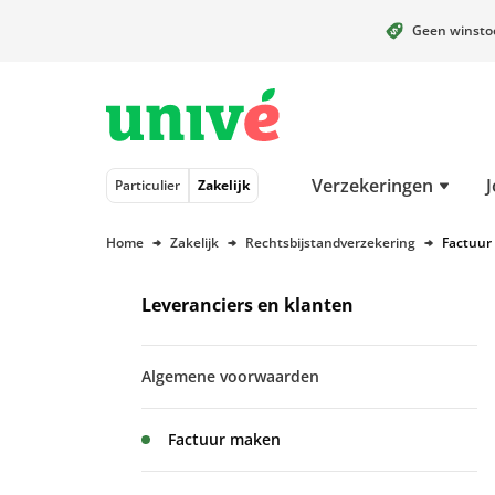
Geen winst
Naar hoofdinhoud
Naar hoofdnavigatie
Naar footer
Verzekeringen
J
Particulier
Zakelijk
Home
Zakelijk
Rechtsbijstandverzekering
Factuur
Leveranciers en klanten
Algemene voorwaarden
Factuur maken