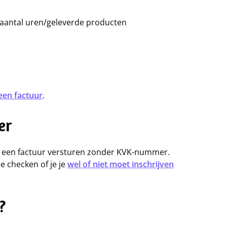
n aantal uren/geleverde producten
een factuur
.
er
un je een factuur versturen zonder KVK-nummer.
je checken of je je
wel of niet moet inschrijven
?