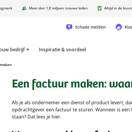
oogmerk
Meer dan 1,8 miljoen trouwe leden
Altijd in de buu
Schade melden
Kla
ouw bedrijf
Inspiratie & voordeel
 maken
Een factuur maken: waar
Als je als ondernemer een dienst of product levert, da
opdrachtgever een factuur te sturen. Wanneer is een f
staan? Dat lees je hier.