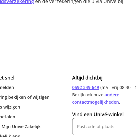
idsverzekering
en de verzekeringen die u via Univé bij
et snel
Altijd dichtbij
melden
0592 349 649
(ma - vrij 08:30 - 
Bekijk ook onze
andere
ing bekijken of wijzigen
contactmogelijkheden
.
s wijzigen
Vind een Univé-winkel
betalen
 Mijn Univé Zakelijk
kelijk App