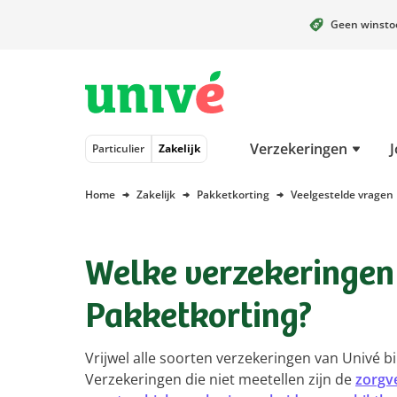
Geen winst
Naar hoofdinhoud
Naar hoofdnavigatie
Naar footer
Verzekeringen
J
Particulier
Zakelijk
Home
Zakelijk
Pakketkorting
Veelgestelde vragen
Welke verzekeringen
Pakketkorting?
Vrijwel alle soorten verzekeringen van Univé b
Verzekeringen die niet meetellen zijn de
zorgv