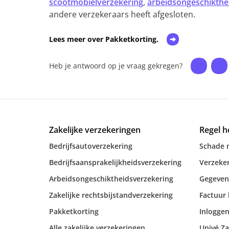
scootmobielverzekering
,
arbeidsongeschikthe
andere verzekeraars heeft afgesloten.
Lees meer over Pakketkorting.
Heb je antwoord op je vraag gekregen?
Zakelijke verzekeringen
Regel h
Bedrijfsautoverzekering
Schade 
Bedrijfsaansprakelijkheidsverzekering
Verzeker
Arbeidsongeschiktheidsverzekering
Gegeven
Zakelijke rechtsbijstandverzekering
Factuur 
Pakketkorting
Inloggen
Alle zakelijke verzekeringen
Univé Za