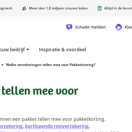
oogmerk
Meer dan 1,8 miljoen trouwe leden
Altijd in de buu
Schade melden
Kla
ouw bedrijf
Inspiratie & voordeel
Welke verzekeringen tellen mee voor Pakketkorting?
 tellen mee voor
innen een pakket tellen mee voor pakketkorting.
erzekering
,
kortlopende reisverzekering
,