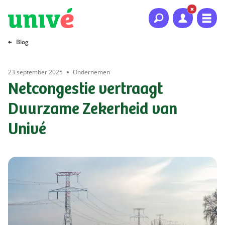
Naar hoofdinhoud
Naar hoofdnavigatie
Naar footer
Blog
23 september 2025
Ondernemen
Netcongestie vertraagt
Duurzame Zekerheid van
Univé