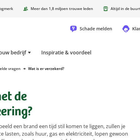
oogmerk
Meer dan 1,8 miljoen trouwe leden
Altijd in de buu
Schade melden
Kla
ouw bedrijf
Inspiratie & voordeel
elde vragen
Wat is er verzekerd?
met de
ering?
rbeeld een brand een tijd stil komen te liggen, zullen je
 lasten, zoals huur, gas en elektriciteit, lopen gewoon