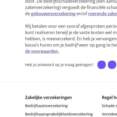
door. De bedrijfsschadeverzekering (een aanv
zakenverzekering) vergoedt de financiële schad
de
gebouwenverzekering
en/of
roerende zake
Wij betalen voor een vooraf afgesproken perio
kunt realiseren terwijl je de vaste kosten wel m
hebben, is meeverzekerd. En heb je vervangend
kassa’s huren om je bedrijf weer op gang te h
de voorwaarden
.
Heb je antwoord op je vraag gekregen?
Zakelijke verzekeringen
Regel h
Bedrijfsautoverzekering
Schade 
Bedrijfsaansprakelijkheidsverzekering
Verzeker