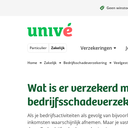
Geen winst
Naar hoofdinhoud
Naar hoofdnavigatie
Naar footer
Verzekeringen
J
Particulier
Zakelijk
Home
Zakelijk
Bedrijfsschadeverzekering
Veelgest
Wat is er verzekerd 
bedrijfsschadeverzek
Als je bedrijfsactiviteiten als gevolg van bijvoo
inkomsten waarschijnlijk afnemen. Maar je vaste