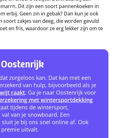
hmarrn. Dit zijn een soort pannenkoeken in
m erbij. Geen zin in gebak? Dan kun je ook
n soort zakjes van deeg, die worden gevuld
oet en fris, waardoor ze erg lekker zijn om te
 Oostenrijk
s dat zorgeloos kan. Dat kan met een
rzekerd van hulp, bijvoorbeeld als je
wijt raakt
. Ga je naar Oostenrijk voor
verzekering met wintersportdekking
aat tijdens de wintersport,
n val van je snowboard. Een
, sluit je bij ons snel online af. Ook
 premie uitvalt.