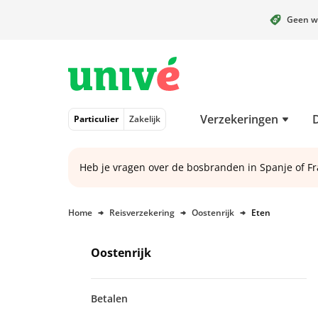
Geen w
Naar hoofdinhoud
Naar hoofdnavigatie
Naar footer
Verzekeringen
Particulier
Zakelijk
Heb je vragen over de bosbranden in Spanje of Fr
Home
Reisverzekering
Oostenrijk
Eten
Oostenrijk
Betalen