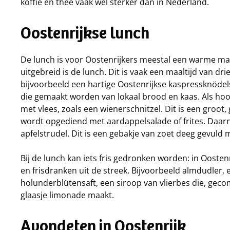
koffie en thee vaak wel sterker dan in Nederland.
Oostenrijkse lunch
De lunch is voor Oostenrijkers meestal een warme maalt
uitgebreid is de lunch. Dit is vaak een maaltijd van d
bijvoorbeeld een hartige Oostenrijkse kaspressknödel
die gemaakt worden van lokaal brood en kaas. Als hoo
met vlees, zoals een wienerschnitzel. Dit is een groot,
wordt opgediend met aardappelsalade of frites. Daarn
apfelstrudel. Dit is een gebakje van zoet deeg gevuld 
Bij de lunch kan iets fris gedronken worden: in Oosten
en frisdranken uit de streek. Bijvoorbeeld almdudler,
holunderblütensaft, een siroop van vlierbes die, gecom
glaasje limonade maakt.
Avondeten in Oostenrijk