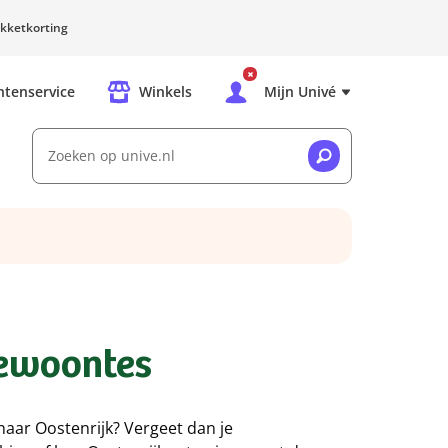
kketkorting
ntenservice
Winkels
Mijn Univé
Zoeken op unive.nl
gewoontes
g naar Oostenrijk? Vergeet dan je