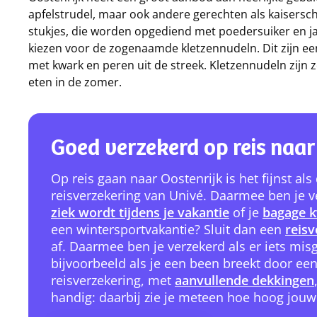
apfelstrudel, maar ook andere gerechten als kaisersc
stukjes, die worden opgediend met poedersuiker en ja
kiezen voor de zogenaamde kletzennudeln. Dit zijn ee
met kwark en peren uit de streek. Kletzennudeln zijn z
eten in de zomer.
Goed verzekerd op reis naar
Op reis gaan naar Oostenrijk is het fijnst al
reisverzekering van Univé. Daarmee ben je ve
ziek wordt tijdens je vakantie
of je
bagage k
een wintersportvakantie? Sluit dan een
reis
af. Daarmee ben je verzekerd als er iets misg
bijvoorbeeld als je een been breekt door ee
reisverzekering, met
aanvullende dekkingen
handig: daarbij zie je meteen hoe hoog jouw