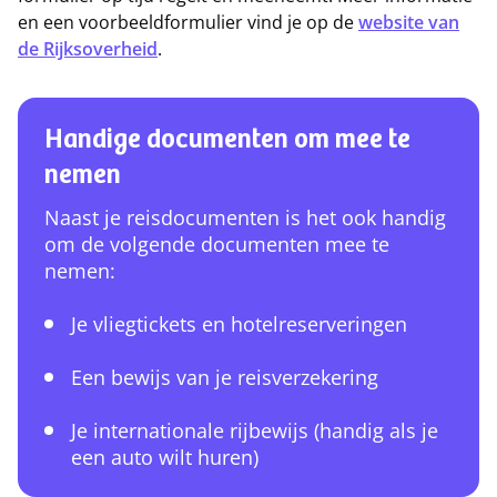
en een voorbeeldformulier vind je op de
website van
de Rijksoverheid
.
Handige documenten om mee te
nemen
Naast je reisdocumenten is het ook handig
om de volgende documenten mee te
nemen:
Je vliegtickets en hotelreserveringen
Een bewijs van je reisverzekering
Je internationale rijbewijs (handig als je
een auto wilt huren)