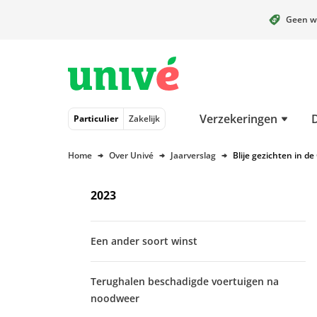
Geen w
Naar hoofdinhoud
Naar hoofdnavigatie
Naar footer
Verzekeringen
Particulier
Zakelijk
Home
Over Univé
Jaarverslag
Blije gezichten in d
2023
Een ander soort winst
Terughalen beschadigde voertuigen na
noodweer