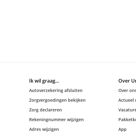
Ik wil graag...
Over U
Autoverzekering afsluiten
Over on
Zorgvergoedingen bekijken
Actueel
Zorg declareren
Vacatur
Rekeningnummer wijzigen
Pakketk
Adres wijzigen
App