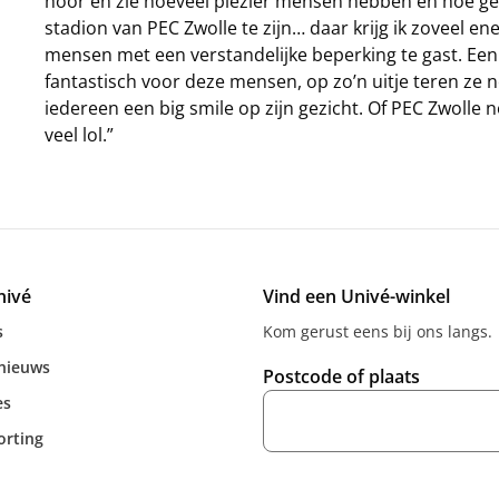
hoor en zie hoeveel plezier mensen hebben en hoe gew
stadion van PEC Zwolle te zijn… daar krijg ik zoveel 
mensen met een verstandelijke beperking te gast. Een v
fantastisch voor deze mensen, op zo’n uitje teren ze n
iedereen een big smile op zijn gezicht. Of PEC Zwolle n
veel lol.”
nivé
Vind een Univé-winkel
s
Kom gerust eens bij ons langs.
 nieuws
Postcode of plaats
es
orting