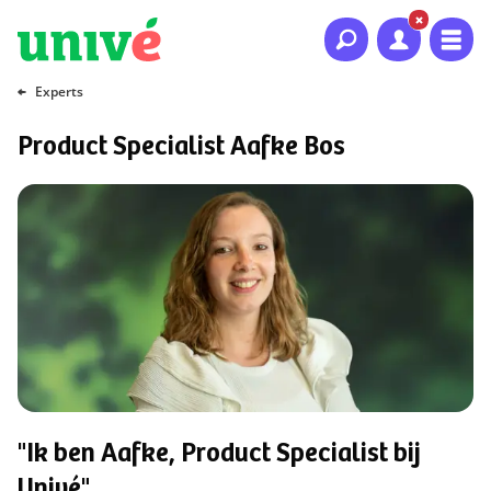
Naar hoofdinhoud
Naar hoofdnavigatie
Naar footer
Experts
Product Specialist Aafke Bos
"Ik ben Aafke, Product Specialist bij